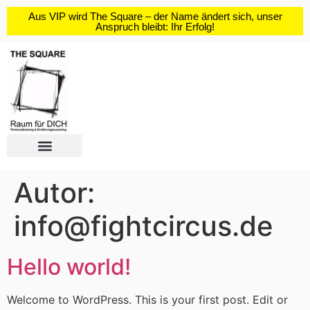
Aus
VIP
wird
The Square
– der Name ändert sich,
unser
Anspruch bleibt: Ihr Erfolg!
Autor:
info@fightcircus.de
Hello world!
Welcome to WordPress. This is your first post. Edit or