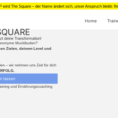
P
wird
The Square
– der Name ändert sich,
unser Anspruch bleibt: Ihr
Home
Trai
 SQUARE
zt deine Transformation!
d Anonyme Muckibuden?
nen Zielen, deinem Level und
en – wir nehmen uns Zeit für dich
ERFOLG.
n lassen
aining und Ernährungscoaching